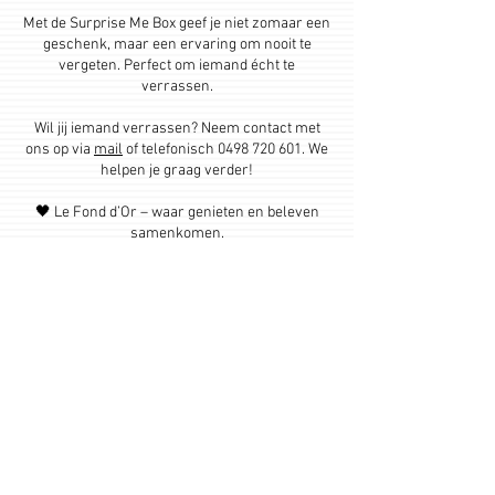
Met de Surprise Me Box geef je niet zomaar een
geschenk, maar een ervaring om nooit te
vergeten. Perfect om iemand écht te
verrassen.
Wil jij iemand verrassen? Neem contact met
ons op via
mail
of telefonisch 0498 720
601. We
helpen je graag verder!
🖤 Le Fond d’Or – waar genieten en beleven
samenkomen.
Contact
Guldenbodemlaan 71, 3840 Borgloon
+32 498 72 06 01
Btw BE0729297072
© 2019 by Le fond d'or